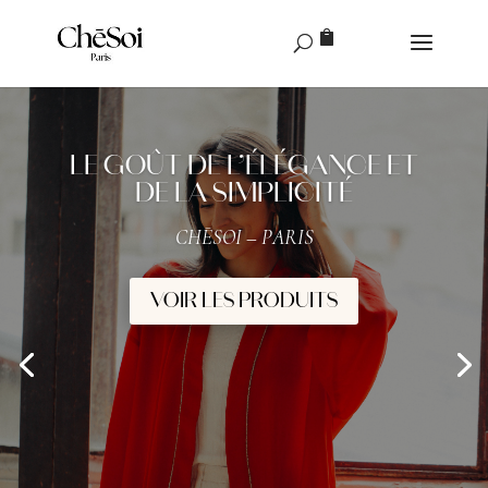
LE GOÛT DE L’ÉLÉGANCE ET
DE LA SIMPLICITÉ
CH
Ē
SOI – PARIS
VOIR LES PRODUITS