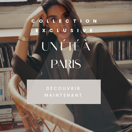
COLLECTION
EXCLUSIVE
UN ÉTÉ À
PARIS
DÉCOUVRIR
MAINTENANT